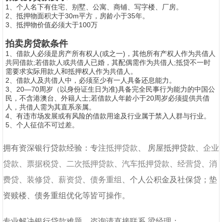
1、个人名下有住宅、别墅、公寓、商铺、写字楼、厂房。
2、抵押物面积大于30m平方，房龄小于35年。
3、抵押物价值必须大于100万
拍卖房贷款条件
1、借款人必须是房产所有权人(或之一)，其他所有产权人作为共借人
共同借款;若借款人或共借人已婚，其配偶需作为共借人;抵贷不一时
需要求实际用款人和抵押权人作为共借人。
2、借款人及共借人中，必须至少有一人具备还息能力。
3、20—70周岁（以身份证生日为准)具备完全民事行为能力的中国公
民，不含港澳台、外籍人士;若借款人年龄小于20周岁必须提供共借
人，共借人需为其直系亲属。
4、有违市场发展或有风险的借款用途及行业属于禁入人群与行业。
5、个人征信不可过差。
拥有资深银行贷款经验：专注
抵押贷款
、
房屋抵押贷款
、
企业
贷款
、
票据税贷
、
二次抵押贷款
、
汽车抵押贷款
、
经营贷
、
消
费贷
、
装修贷
、
薪资贷
、
债务重组
、个人公积金及社保贷；垫
资赎楼、债务重组优化等皆可操作。
专业解决银行贷款难题，咨询请直接联系
梁经理
：