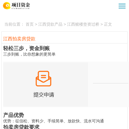
江西债务重组
江西企业大额贷款
江西贷款公司
江西汽车抵押贷款
当前位置：
首页
> 江西贷款产品 > 江西赎楼垫资过桥 > 正文
江西贷款攻略
江西重组优化服务
江西公积金贷款
江西拍卖房贷款
轻松三步，资金到账
三步到账，比你想象的更简单
产品优势
优势：征信松、资料少、手续简单、放款快、流水可沟通
拍卖房贷款要求